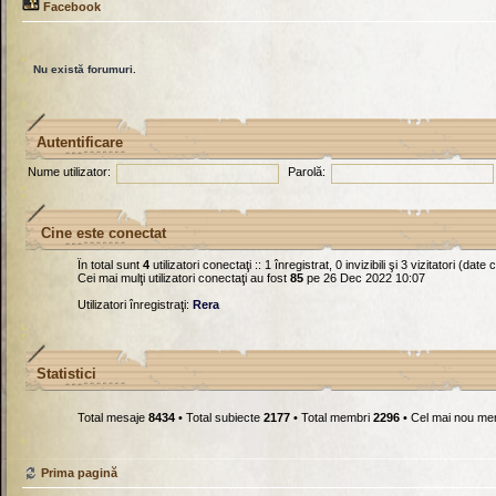
Facebook
Nu există forumuri.
Autentificare
Nume utilizator:
Parolă:
Cine este conectat
În total sunt
4
utilizatori conectaţi :: 1 înregistrat, 0 invizibili şi 3 vizitatori (dat
Cei mai mulţi utilizatori conectaţi au fost
85
pe 26 Dec 2022 10:07
Utilizatori înregistraţi:
Rera
Statistici
Total mesaje
8434
• Total subiecte
2177
• Total membri
2296
• Cel mai nou m
Prima pagină